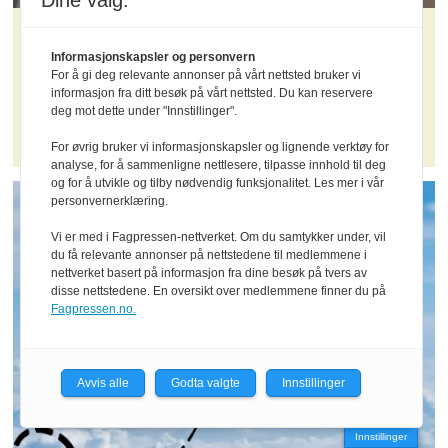
Dine valg:
ARKIVDAG
Informasjonskapsler og personvern
Dyreparkspor i arkivene -
For å gi deg relevante annonser på vårt nettsted bruker vi
informasjon fra ditt besøk på vårt nettsted. Du kan reservere
deg mot dette under "Innstillinger".
fruktbart samarbeid i sør
For øvrig bruker vi informasjonskapsler og lignende verktøy for
analyse, for å sammenligne nettlesere, tilpasse innhold til deg
og for å utvikle og tilby nødvendig funksjonalitet. Les mer i vår
personvernerklæring.
Vi er med i Fagpressen-nettverket. Om du samtykker under, vil
du få relevante annonser på nettstedene til medlemmene i
nettverket basert på informasjon fra dine besøk på tvers av
disse nettstedene. En oversikt over medlemmene finner du på
Fagpressen.no.
Avvis alle
Godta valgte
Innstillinger
Innstillinger