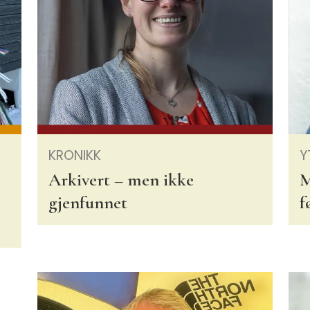
KRONIKK
Y
Arkivert – men ikke
M
gjenfunnet
f