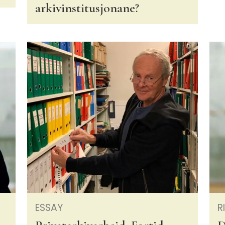
arkivinstitusjonane?
ESSAY
R