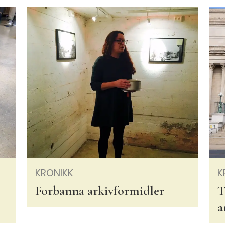
KRONIKK
K
Forbanna arkivformidler
T
a