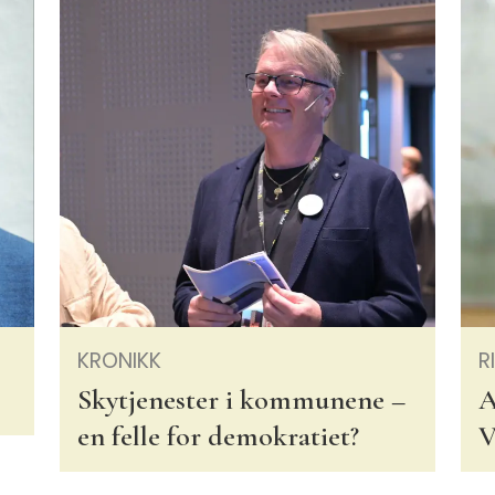
KRONIKK
R
Skytjenester i kommunene –
A
en felle for demokratiet?
V