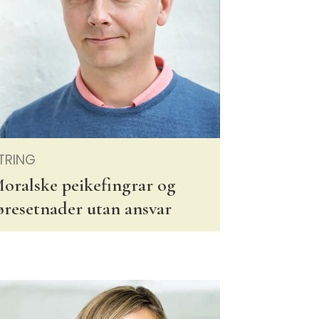
TRING
oralske peikefingrar og
øresetnader utan ansvar