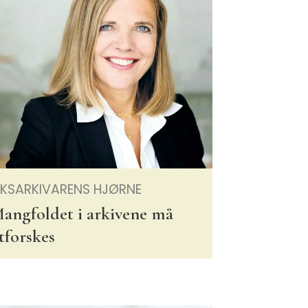
IKSARKIVARENS HJØRNE
angfoldet i arkivene må
tforskes