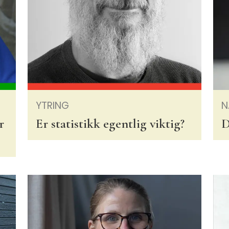
YTRING
N
r
Er statistikk egentlig viktig?
D