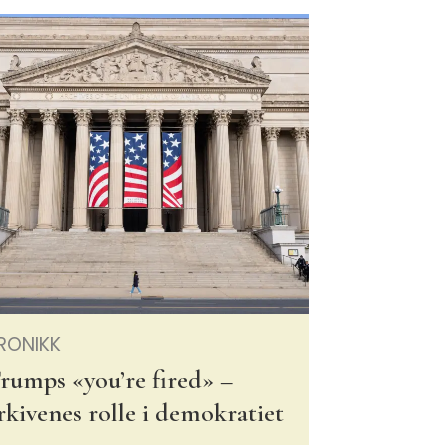
RONIKK
rumps «you’re fired» –
rkivenes rolle i demokratiet