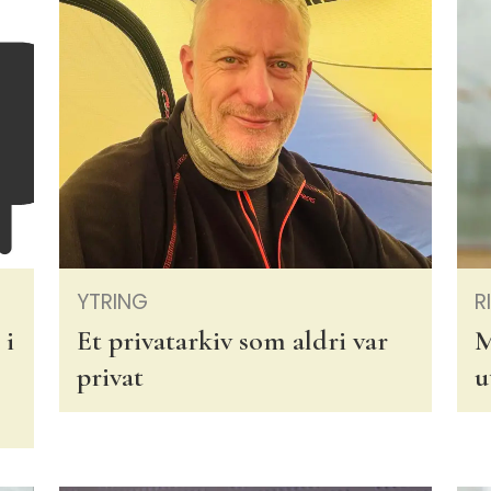
YTRING
R
 i
Et privatarkiv som aldri var
M
privat
u