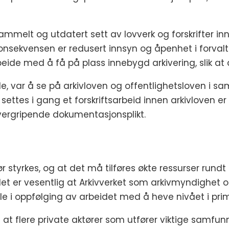
mmelt og utdatert sett av lovverk og forskrifter inne
onsekvensen er redusert innsyn og åpenhet i forvalt
de med å få på plass innebygd arkivering, slik at 
, var å se på arkivloven og offentlighetsloven i s
 settes i gang et forskriftsarbeid innen arkivloven er
ergripende dokumentasjonsplikt.
 bør styrkes, og at det må tilføres økte ressurser run
et er vesentlig at Arkivverket som arkivmyndighe
 rolle i oppfølging av arbeidet med å heve nivået i
t flere private aktører som utfører viktige samfun