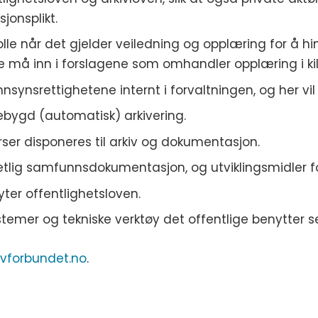
jonsplikt.
rolle når det gjelder veiledning og opplæring for å 
te må inn i forslagene som omhandler opplæring i ki
nsynsrettighetene internt i forvaltningen, og her vil
ebygd (automatisk) arkivering.
rser disponeres til arkiv og dokumentasjon.
tlig samfunnsdokumentasjon, og utviklingsmidler fo
ter offentlighetsloven.
ystemer og tekniske verktøy det offentlige benytter s
ivforbundet.no
.