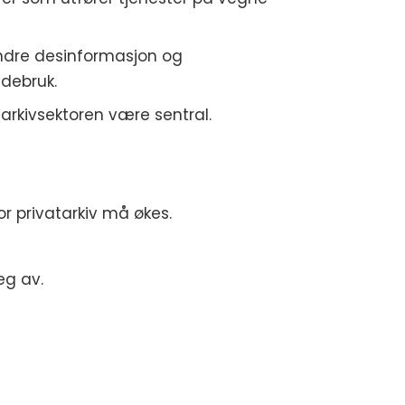
hindre desinformasjon og
ldebruk.
 arkivsektoren være sentral.
r privatarkiv må økes.
eg av.