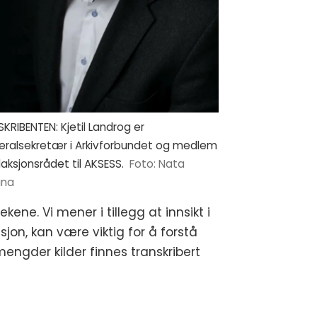
KRIBENTEN: Kjetil Landrog er
eralsekretær i Arkivforbundet og medlem
daksjonsrådet til AKSESS.
Foto: Nata
ina
ene. Vi mener i tillegg at innsikt i
jon, kan være viktig for å forstå
engder kilder finnes transkribert