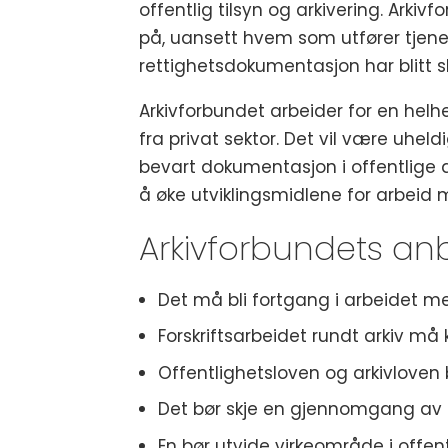
offentlig tilsyn og arkivering. Arki
på, uansett hvem som utfører tjene
rettighetsdokumentasjon har blitt sl
Arkivforbundet arbeider for en helh
fra privat sektor. Det vil være uhe
bevart dokumentasjon i offentlige ar
å øke utviklingsmidlene for arbeid me
Arkivforbundets anb
Det må bli fortgang i arbeidet me
Forskriftsarbeidet rundt arkiv må
Offentlighetsloven og arkivlove
Det bør skje en gjennomgang av o
En bør utvide virkeområde i offen