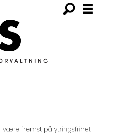
 være fremst på ytringsfrihet