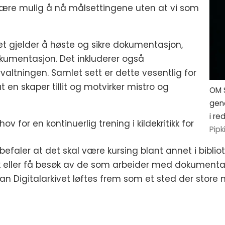
ke være mulig å nå målsettingene uten at vi som
 det gjelder å høste og sikre dokumentasjon,
dokumentasjon. Det inkluderer også
rvaltningen. Samlet sett er dette vesentlig for
at en skaper tillit og motvirker mistro og
OM S
gen
i re
ov for en kontinuerlig trening i kildekritikk for
Pipk
aler at det skal være kursing blant annet i bibliotek
sk eller få besøk av de som arbeider med dokumentas
an Digitalarkivet løftes frem som et sted der store m