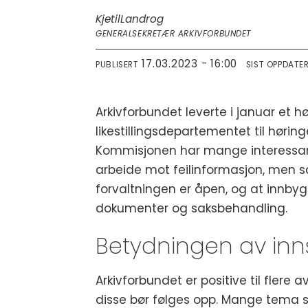
Kjetil
Landrog
GENERALSEKRETÆR ARKIVFORBUNDET
17.03.2023 - 16:00
PUBLISERT
SIST OPPDATE
Arkivforbundet leverte i januar et hør
likestillingsdepartementet til høri
Kommisjonen har mange interessa
arbeide mot feilinformasjon, men s
forvaltningen er åpen, og at innbyg
dokumenter og saksbehandling.
Betydningen av inns
Arkivforbundet er positive til fler
disse bør følges opp. Mange tema so