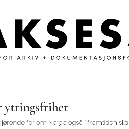
 ytringsfrihet
gjørende for om Norge også i fremtiden skal