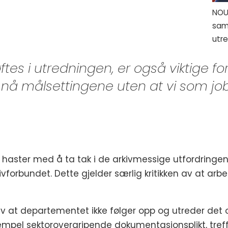
NOU 
sam
utre
 i utredningen, er også viktige for 
å nå målsettingene uten at vi som jo
aster med å ta tak i de arkivmessige utfordringene
kivforbundet. Dette gjelder særlig kritikken av at arbe
av at departementet ikke følger opp og utreder det 
mpel sektorovergripende dokumentasjonsplikt, treffs