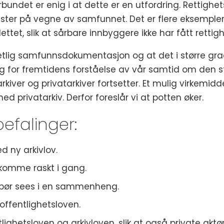
vforbundet er enig i at dette er en utfordring. Rettig
ster på vegne av samfunnet. Det er flere eksempler 
ettet, slik at sårbare innbyggere ikke har fått rettig
etlig samfunnsdokumentasjon og at det i større gra
ldig for fremtidens forståelse av vår samtid om den
kiver og privatarkiver fortsetter. Et mulig virkemidd
d privatarkiv. Derfor foreslår vi at potten øker.
efalinger:
d ny arkivlov.
 komme raskt i gang.
n bør sees i en sammenheng.
ffentlighetsloven.
tlighetsloven og arkivloven, slik at også private akt