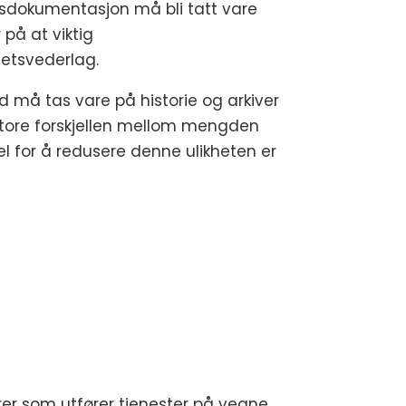
hetsdokumentasjon må bli tatt vare
på at viktig
hetsvederlag.
d må tas vare på historie og arkiver
 store forskjellen mellom mengden
el for å redusere denne ulikheten er
ører som utfører tjenester på vegne