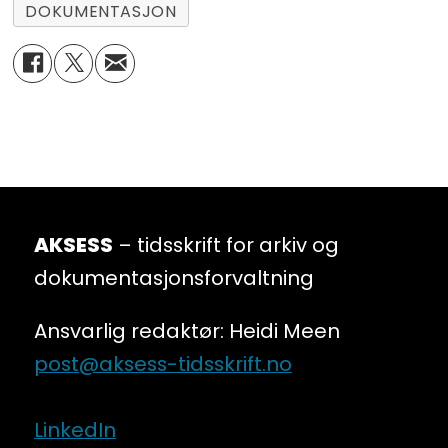
DOKUMENTASJON
fartstid fra offentlig forvaltning.
AKSESS
– tidsskrift for arkiv og
dokumentasjonsforvaltning
Ansvarlig redaktør: Heidi Meen
post@aksess-tidsskrift.no
LinkedIn