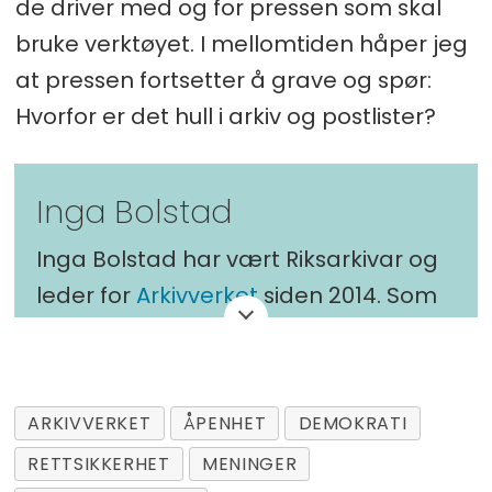
de driver med og for pressen som skal
bruke verktøyet. I mellomtiden håper jeg
at pressen fortsetter å grave og spør:
Hvorfor er det hull i arkiv og postlister?
Inga Bolstad
Inga Bolstad har vært Riksarkivar og
leder for
Arkivverket
siden 2014. Som
riksarkivar er hun opptatt av å utvikle
arkivsektoren og lede en
fremoverlent organisasjon. Hun er
ARKIVVERKET
ÅPENHET
DEMOKRATI
diplomøkonom med en mastergrad i
RETTSIKKERHET
MENINGER
strategisk ledelse, og har lang