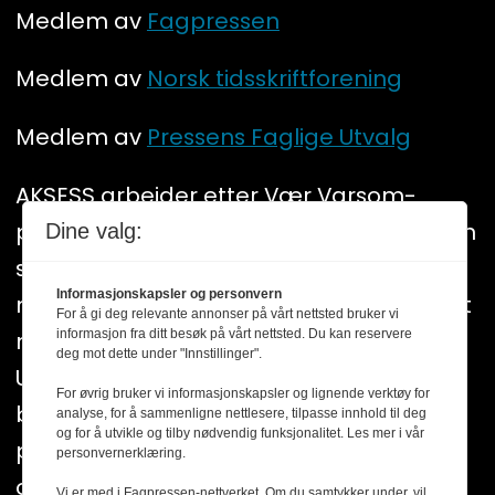
Medlem av
Fagpressen
Medlem av
Norsk tidsskriftforening
Medlem av
Pressens Faglige Utvalg
AKSESS arbeider etter Vær Varsom-
plakatens regler for god presseskikk. Den
Dine valg:
som mener seg rammet av urettmessig
Informasjonskapsler og personvern
medieomtale, oppfordres til å ta kontakt
For å gi deg relevante annonser på vårt nettsted bruker vi
informasjon fra ditt besøk på vårt nettsted. Du kan reservere
med redaksjonen. Pressens Faglige
deg mot dette under "Innstillinger".
Utvalg (PFU) er et klageorgan som
For øvrig bruker vi informasjonskapsler og lignende verktøy for
behandler klager mot mediene i
analyse, for å sammenligne nettlesere, tilpasse innhold til deg
og for å utvikle og tilby nødvendig funksjonalitet. Les mer i vår
presseetiske spørsmål. For informasjon
personvernerklæring.
om klageadgang, se:
www.presse.no
Vi er med i Fagpressen-nettverket. Om du samtykker under, vil