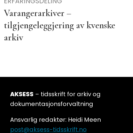
ERFARINGSDELING
Varangerarkiver –
tilgjengeleggjering av kvenske
arkiv
AKSESS
– tidsskrift for arkiv og
dokumentasjonsforvaltning
Ansvarlig redaktør: Heidi Meen
post@aksess-tidsskrift.no