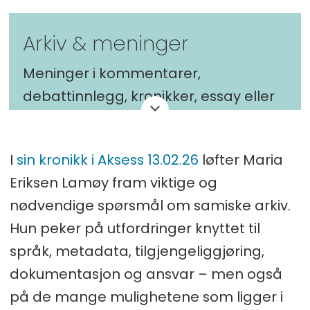
arkijvva - Saemien våarhkoe i
Nasjonalarkivet høsten 2025.
Arkiv & meninger
Meninger i kommentarer,
debattinnlegg, kronikker, essay eller
kåserier står for skribentens egen
regning.
I
sin kronikk i Aksess 13.02.26
løfter Maria
Har du noe på hjertet? Send din tekst
Eriksen Lamøy fram viktige og
som vedlegg til post@aksess-
nødvendige spørsmål om samiske arkiv.
tidsskrift.no
Hun peker på utfordringer knyttet til
språk, metadata, tilgjengeliggjøring,
dokumentasjon og ansvar – men også
på de mange mulighetene som ligger i