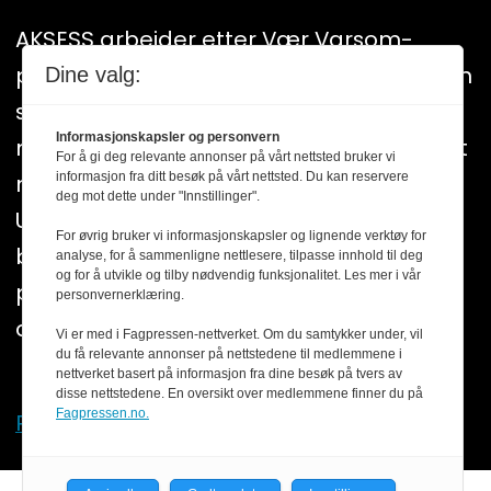
AKSESS arbeider etter Vær Varsom-
plakatens regler for god presseskikk. Den
Dine valg:
som mener seg rammet av urettmessig
Informasjonskapsler og personvern
medieomtale, oppfordres til å ta kontakt
For å gi deg relevante annonser på vårt nettsted bruker vi
med redaksjonen. Pressens Faglige
informasjon fra ditt besøk på vårt nettsted. Du kan reservere
deg mot dette under "Innstillinger".
Utvalg (PFU) er et klageorgan som
For øvrig bruker vi informasjonskapsler og lignende verktøy for
behandler klager mot mediene i
analyse, for å sammenligne nettlesere, tilpasse innhold til deg
og for å utvikle og tilby nødvendig funksjonalitet. Les mer i vår
presseetiske spørsmål. For informasjon
personvernerklæring.
om klageadgang, se:
www.presse.no
Vi er med i Fagpressen-nettverket. Om du samtykker under, vil
du få relevante annonser på nettstedene til medlemmene i
nettverket basert på informasjon fra dine besøk på tvers av
disse nettstedene. En oversikt over medlemmene finner du på
Fagpressen.no.
Personvern og cookies