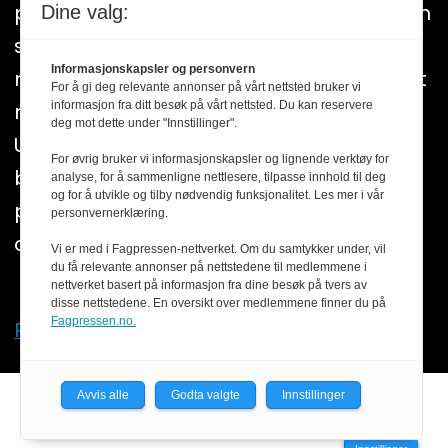
plakatens regler for god presseskikk. Den
Dine valg:
som mener seg rammet av urettmessig
Informasjonskapsler og personvern
medieomtale, oppfordres til å ta kontakt
For å gi deg relevante annonser på vårt nettsted bruker vi
informasjon fra ditt besøk på vårt nettsted. Du kan reservere
med redaksjonen. Pressens Faglige
deg mot dette under "Innstillinger".
Utvalg (PFU) er et klageorgan som
For øvrig bruker vi informasjonskapsler og lignende verktøy for
behandler klager mot mediene i
analyse, for å sammenligne nettlesere, tilpasse innhold til deg
og for å utvikle og tilby nødvendig funksjonalitet. Les mer i vår
presseetiske spørsmål. For informasjon
personvernerklæring.
om klageadgang, se:
www.presse.no
Vi er med i Fagpressen-nettverket. Om du samtykker under, vil
du få relevante annonser på nettstedene til medlemmene i
nettverket basert på informasjon fra dine besøk på tvers av
disse nettstedene. En oversikt over medlemmene finner du på
Fagpressen.no.
Personvern og cookies
Avvis alle
Godta valgte
Innstillinger
Powered by Labrador CMS