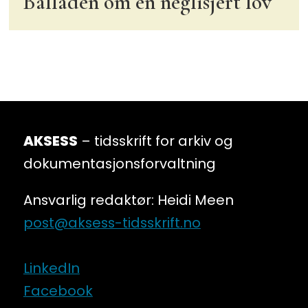
Balladen om en neglisjert lov
AKSESS
– tidsskrift for arkiv og
dokumentasjonsforvaltning
Ansvarlig redaktør: Heidi Meen
post@aksess-tidsskrift.no
LinkedIn
Facebook