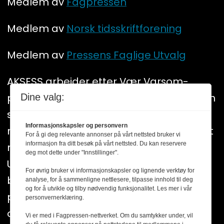
Medlem av
Fagpressen
Medlem av
Norsk tidsskriftforening
Medlem av
Pressens Faglige Utvalg
AKSESS arbeider etter Vær Varsom-
plakatens regler for god presseskikk. Den
Dine valg:
som mener seg rammet av urettmessig
Informasjonskapsler og personvern
medieomtale, oppfordres til å ta kontakt
For å gi deg relevante annonser på vårt nettsted bruker vi
informasjon fra ditt besøk på vårt nettsted. Du kan reservere
med redaksjonen. Pressens Faglige
deg mot dette under "Innstillinger".
Utvalg (PFU) er et klageorgan som
For øvrig bruker vi informasjonskapsler og lignende verktøy for
behandler klager mot mediene i
analyse, for å sammenligne nettlesere, tilpasse innhold til deg
og for å utvikle og tilby nødvendig funksjonalitet. Les mer i vår
presseetiske spørsmål. For informasjon
personvernerklæring.
om klageadgang, se:
www.presse.no
Vi er med i Fagpressen-nettverket. Om du samtykker under, vil