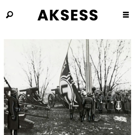
Tag:
arkivplyndring