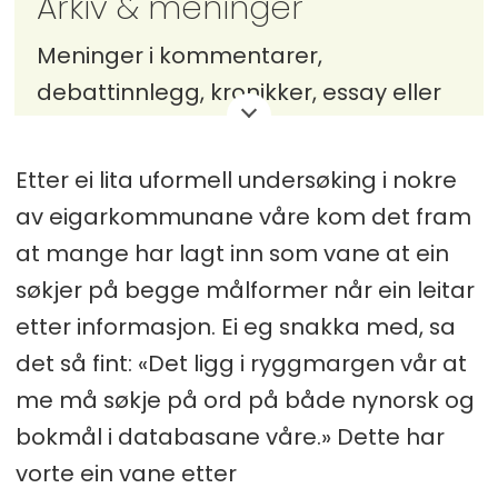
Arkiv & meninger
Meninger i kommentarer,
debattinnlegg, kronikker, essay eller
kåserier står for skribentens egen
regning.
Etter ei lita uformell undersøking i nokre
av eigarkommunane våre kom det fram
Har du noe på hjertet? Send din tekst
at mange har lagt inn som vane at ein
som vedlegg til post@aksess-
søkjer på begge målformer når ein leitar
tidsskrift.no
etter informasjon. Ei eg snakka med, sa
det så fint: «Det ligg i ryggmargen vår at
me må søkje på ord på både nynorsk og
bokmål i databasane våre.» Dette har
vorte ein vane etter