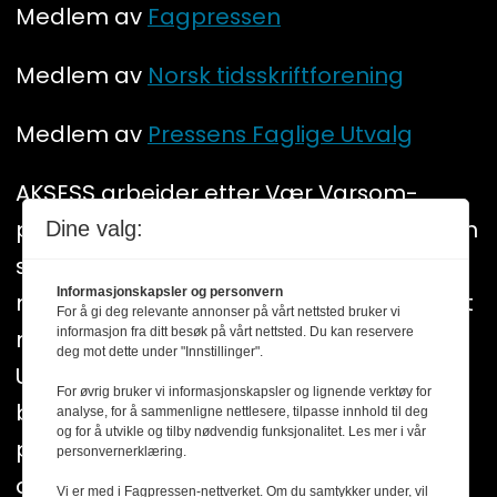
Medlem av
Fagpressen
Medlem av
Norsk tidsskriftforening
Medlem av
Pressens Faglige Utvalg
AKSESS arbeider etter Vær Varsom-
plakatens regler for god presseskikk. Den
Dine valg:
som mener seg rammet av urettmessig
Informasjonskapsler og personvern
medieomtale, oppfordres til å ta kontakt
For å gi deg relevante annonser på vårt nettsted bruker vi
informasjon fra ditt besøk på vårt nettsted. Du kan reservere
med redaksjonen. Pressens Faglige
deg mot dette under "Innstillinger".
Utvalg (PFU) er et klageorgan som
For øvrig bruker vi informasjonskapsler og lignende verktøy for
behandler klager mot mediene i
analyse, for å sammenligne nettlesere, tilpasse innhold til deg
og for å utvikle og tilby nødvendig funksjonalitet. Les mer i vår
presseetiske spørsmål. For informasjon
personvernerklæring.
om klageadgang, se:
www.presse.no
Vi er med i Fagpressen-nettverket. Om du samtykker under, vil