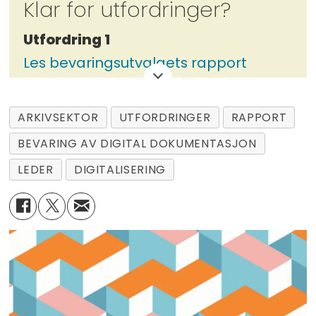
Klar for utfordringer?
Utfordring 1
Les bevaringsutvalgets rapport
ARKIVSEKTOR
UTFORDRINGER
RAPPORT
Utfordring 2
BEVARING AV DIGITAL DOKUMENTASJON
Formuler - og send inn - dine
meninger om hva som bør bevares,
LEDER
DIGITALISERING
hvordan osv. til post@aksess-
tidsskrift.no
Utfordring 3
Og om det er en illustratør i deg;