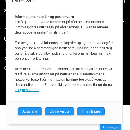
plakatens regler for god presseskikk. Den
Dine valg:
som mener seg rammet av urettmessig
Informasjonskapsler og personvern
medieomtale, oppfordres til å ta kontakt
For å gi deg relevante annonser på vårt nettsted bruker vi
informasjon fra ditt besøk på vårt nettsted. Du kan reservere
med redaksjonen. Pressens Faglige
deg mot dette under "Innstillinger".
Utvalg (PFU) er et klageorgan som
For øvrig bruker vi informasjonskapsler og lignende verktøy for
behandler klager mot mediene i
analyse, for å sammenligne nettlesere, tilpasse innhold til deg
og for å utvikle og tilby nødvendig funksjonalitet. Les mer i vår
presseetiske spørsmål. For informasjon
personvernerklæring.
om klageadgang, se:
www.presse.no
Vi er med i Fagpressen-nettverket. Om du samtykker under, vil
du få relevante annonser på nettstedene til medlemmene i
nettverket basert på informasjon fra dine besøk på tvers av
disse nettstedene. En oversikt over medlemmene finner du på
Fagpressen.no.
Personvern og cookies
Avvis alle
Godta valgte
Innstillinger
Powered by Labrador CMS
Innstillinger