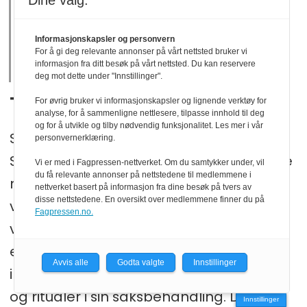
Dine valg:
det norske samfunnet,
forretningsordenen og
Informasjonskapsler og personvern
For å gi deg relevante annonser på vårt nettsted bruker vi
tradisjonene.
informasjon fra ditt besøk på vårt nettsted. Du kan reservere
deg mot dette under "Innstillinger".
Teknologi og tradisjoner
For øvrig bruker vi informasjonskapsler og lignende verktøy for
analyse, for å sammenligne nettlesere, tilpasse innhold til deg
og for å utvikle og tilby nødvendig funksjonalitet. Les mer i vår
SIDA og Storsak er eksempler på at
personvernerklæring.
Stortingsarkivet må tilpasse seg og følge
Vi er med i Fagpressen-nettverket. Om du samtykker under, vil
du få relevante annonser på nettstedene til medlemmene i
med på ny teknologi for å sørge for at
nettverket basert på informasjon fra dine besøk på tvers av
disse nettstedene. En oversikt over medlemmene finner du på
viktig dokumentasjon om Stortingets
Fagpressen.no.
virke inngår i samfunnsminnet. Samtidig
er det utvilsomt at Stortinget som
Avvis alle
Godta valgte
Innstillinger
institusjon er sterkt bundet til tradisjoner
og ritualer i sin saksbehandling. Dette
Innstillinger