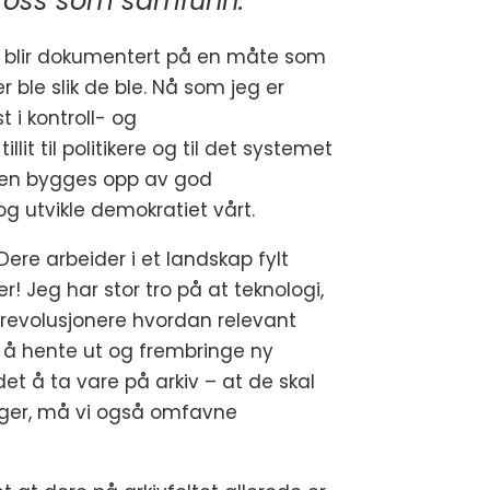
r oss som samfunn.
er blir dokumentert på en måte som
 ble slik de ble. Nå som jeg er
 i kontroll- og
it til politikere og til det systemet
 den bygges opp av god
g utvikle demokratiet vårt.
ere arbeider i et landskap fylt
! Jeg har stor tro på at teknologi,
 å revolusjonere hvordan relevant
l å hente ut og frembringe ny
et å ta vare på arkiv – at de skal
dringer, må vi også omfavne