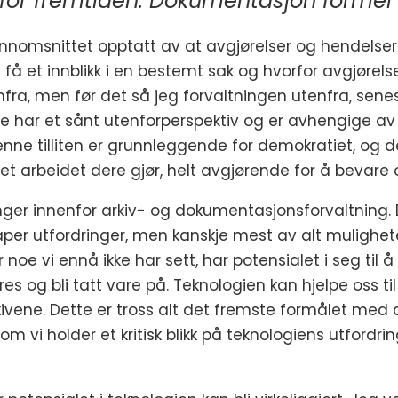
 for fremtiden. Dokumentasjon forme
gjennomsnittet opptatt av at avgjørelser og hendels
få et innblikk i en bestemt sak og hvorfor avgjørelser
nfra, men før det så jeg forvaltningen utenfra, senest
e har et sånt utenforperspektiv og er avhengige av till
enne tilliten er grunnleggende for demokratiet, og
t arbeidet dere gjør, helt avgjørende for å bevare o
nger innenfor arkiv- og dokumentasjonsforvaltning. D
per utfordringer, men kanskje mest av alt muligheter
r noe vi ennå ikke har sett, har potensialet i seg til
s og bli tatt vare på. Teknologien kan hjelpe oss ti
ivene. Dette er tross alt det fremste formålet med d
 som vi holder et kritisk blikk på teknologiens utfor