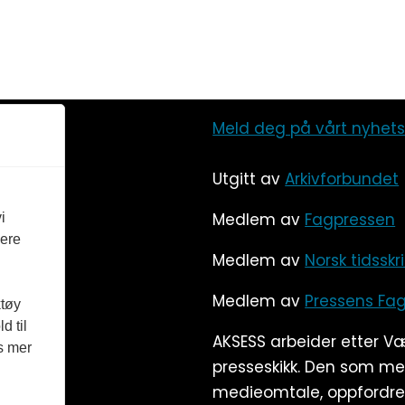
Meld deg på vårt nyhet
Utgitt av
Arkivforbundet
Medlem av
Fagpressen
i
vere
Medlem av
Norsk tidsskr
Medlem av
Pressens Fag
ktøy
d til
AKSESS arbeider etter V
es mer
presseskikk. Den som m
medieomtale, oppfordres