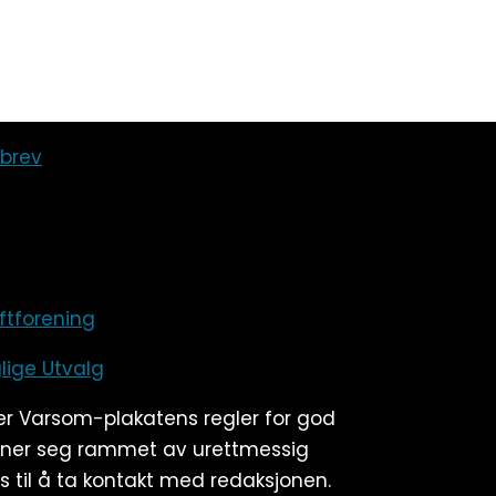
sbrev
iftforening
lige Utvalg
ær Varsom-plakatens regler for god
ener seg rammet av urettmessig
 til å ta kontakt med redaksjonen.