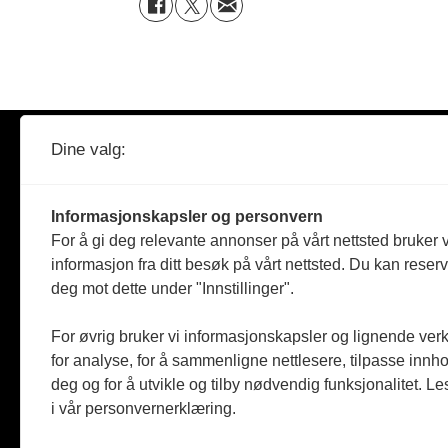
Dine valg:
AKSESS
– tidsskrift for arkiv og
dokumentasjonsforvaltning
Informasjonskapsler og personvern
Ansvarlig redaktør: Heidi Meen
For å gi deg relevante annonser på vårt nettsted bruker v
post@aksess-tidsskrift.no
informasjon fra ditt besøk på vårt nettsted. Du kan reser
deg mot dette under "Innstillinger".
LinkedIn
For øvrig bruker vi informasjonskapsler og lignende ver
Facebook
for analyse, for å sammenligne nettlesere, tilpasse innhol
Instagram
deg og for å utvikle og tilby nødvendig funksjonalitet. L
i vår personvernerklæring.
© Aksess 2026