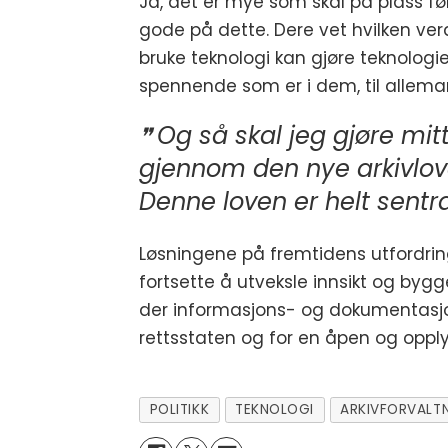
Ja, det er mye som skal på plass før 
gode på dette. Dere vet hvilken ver
bruke teknologi kan gjøre teknologie
spennende som er i dem, til allema
Og så skal jeg gjøre mitt
gjennom den nye arkivloven
Denne loven er helt sentra
Løsningene på fremtidens utfordrin
fortsette å utveksle innsikt og byg
der informasjons- og dokumentasjons
rettsstaten og for en åpen og oppl
POLITIKK
TEKNOLOGI
ARKIVFORVALT