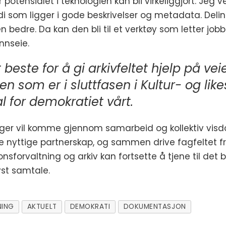
potensialet i teknologien kan bli virkeliggjort. Jeg v
di som ligger i gode beskrivelser og metadata. Delin
n bedre. Da kan den bli til et verktøy som letter jo
nnseie.
 beste for å gi arkivfeltet hjelp på vei
 som er i sluttfasen i Kultur- og lik
l for demokratiet vårt.
ger vil komme gjennom samarbeid og kollektiv visdo
ge nyttige partnerskap, og sammen drive fagfeltet fr
forvaltning og arkiv kan fortsette å tjene til det b
yst samtale.
NING
AKTUELT
DEMOKRATI
DOKUMENTASJON