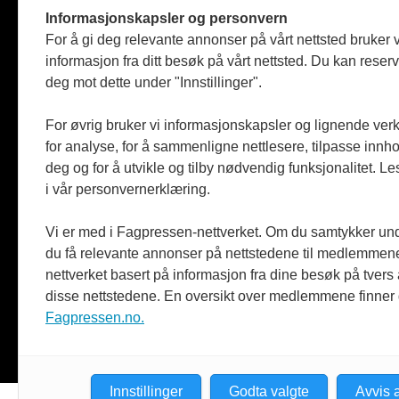
Informasjonskapsler og personvern
Ansvarlig redaktør: Heidi Meen
For å gi deg relevante annonser på vårt nettsted bruker v
post@aksess-tidsskrift.no
informasjon fra ditt besøk på vårt nettsted. Du kan reser
deg mot dette under "Innstillinger".
LinkedIn
For øvrig bruker vi informasjonskapsler og lignende ver
Facebook
for analyse, for å sammenligne nettlesere, tilpasse innhol
Instagram
deg og for å utvikle og tilby nødvendig funksjonalitet. L
i vår personvernerklæring.
© Aksess 2026
Vi er med i Fagpressen-nettverket. Om du samtykker unde
Materialet er vernet etter åndsve
du få relevante annonser på nettstedene til medlemmene
uttrykkelig samtykke er eksemplarfr
nettverket basert på informasjon fra dine besøk på tvers
når det er hjemlet i lov etter av
disse nettstedene. En oversikt over medlemmene finner
Fagpressen.no.
Innstillinger
Godta valgte
Avvis a