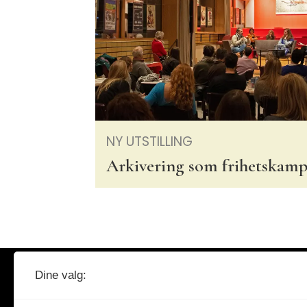
kultur
NY UTSTILLING
Arkivering som frihetskam
Dine valg:
AKSESS
– tidsskrift for arkiv og
dokumentasjonsforvaltning