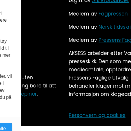
Utgitt av
Arkivforbundet
Medlem av
Fagpressen
i
vere
Medlem av
Norsk tidsskr
Medlem av
Pressens Fag
ktøy
d til
AKSESS arbeider etter V
es mer
presseskikk. Den som m
medieomtale, oppfordres
r, vil
rksloven. Uten
Pressens Faglige Utvalg
 i
emstilling bare tillatt
behandler klager mot me
 av
tale med
Kopinor
.
informasjon om klagead
 du på
Personvern og cookies
lle