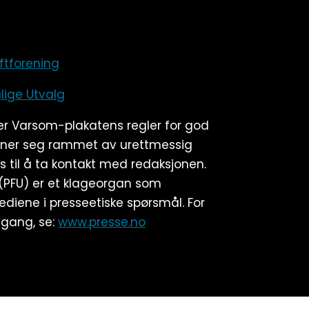
iftforening
lige Utvalg
ær Varsom-plakatens regler for god
ener seg rammet av urettmessig
 til å ta kontakt med redaksjonen.
 (PFU) er et klageorgan som
diene i presseetiske spørsmål. For
gang, se:
www.presse.no