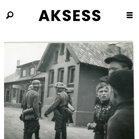
Tag:
invasjonen
av
norge