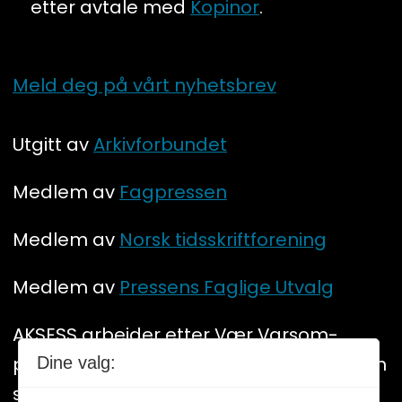
etter avtale med
Kopinor
.
Meld deg på vårt nyhetsbrev
Utgitt av
Arkivforbundet
Medlem av
Fagpressen
Medlem av
Norsk tidsskriftforening
Medlem av
Pressens Faglige Utvalg
AKSESS arbeider etter Vær Varsom-
plakatens regler for god presseskikk. Den
Dine valg:
som mener seg rammet av urettmessig