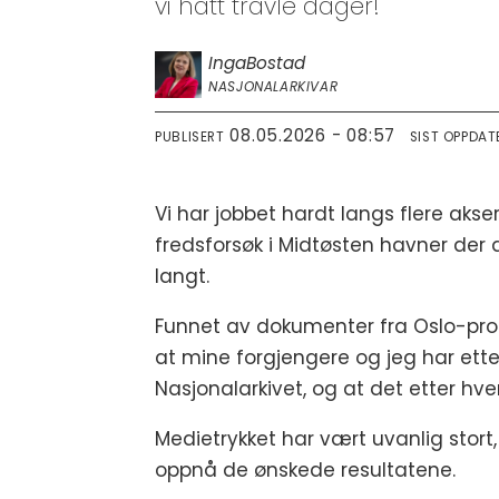
vi hatt travle dager!
Inga
Bostad
NASJONALARKIVAR
08.05.2026 - 08:57
PUBLISERT
SIST OPPDAT
Vi har jobbet hardt langs flere akse
fredsforsøk i Midtøsten havner der 
langt.
Funnet av dokumenter fra Oslo-proses
at mine forgjengere og jeg har etter
Nasjonalarkivet, og at det etter hve
Medietrykket har vært uvanlig stort, o
oppnå de ønskede resultatene.