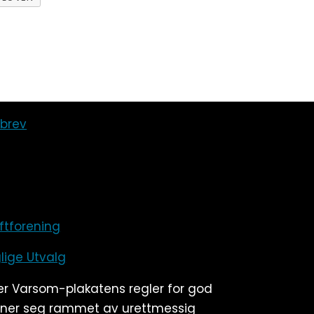
sbrev
iftforening
lige Utvalg
ær Varsom-plakatens regler for god
ener seg rammet av urettmessig