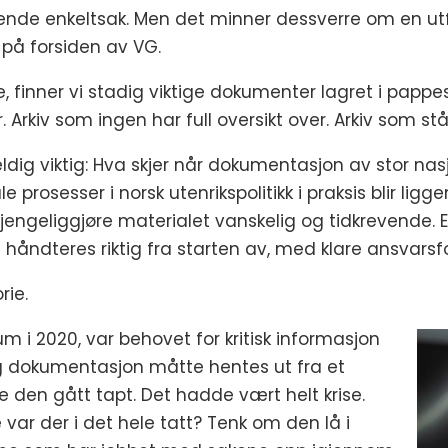
kkende enkeltsak. Men det minner dessverre om en ut
 på forsiden av VG.
, finner vi stadig viktige dokumenter lagret i pappeske
kiv som ingen har full oversikt over. Arkiv som står 
ig viktig: Hva skjer når dokumentasjon av stor nasjo
 prosesser i norsk utenrikspolitikk i praksis blir lig
gjengeliggjøre materialet vanskelig og tidkrevende. 
 håndteres riktig fra starten av, med klare ansvars
rie.
m i 2020, var behovet for kritisk informasjon
dig dokumentasjon måtte hentes ut fra et
e den gått tapt. Det hadde vært helt krise.
ar der i det hele tatt? Tenk om den lå i