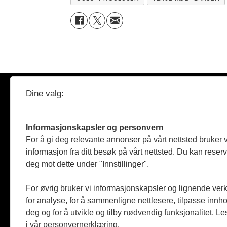
Dine valg:
AKSESS
– tidsskrift for arkiv og
dokumentasjonsforvaltning
Informasjonskapsler og personvern
Ansvarlig redaktør: Heidi Meen
For å gi deg relevante annonser på vårt nettsted bruker v
post@aksess-tidsskrift.no
informasjon fra ditt besøk på vårt nettsted. Du kan reser
deg mot dette under "Innstillinger".
LinkedIn
For øvrig bruker vi informasjonskapsler og lignende ver
Facebook
for analyse, for å sammenligne nettlesere, tilpasse innhol
Instagram
deg og for å utvikle og tilby nødvendig funksjonalitet. L
i vår personvernerklæring.