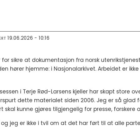
19.06.2026 - 10:16
ERT
r for sikre at dokumentasjon fra norsk utenrikstjenes
den hører hjemme: i Nasjonalarkivet. Arbeidet er ikk
sen i Terje Rød-Larsens kjeller har skapt store overs
spurt dette materialet siden 2006. Jeg er så glad for
rt skal kunne gjøres tilgjengelig for presse, forsker
g jeg er ikke i tvil om at det har ført til at alle part