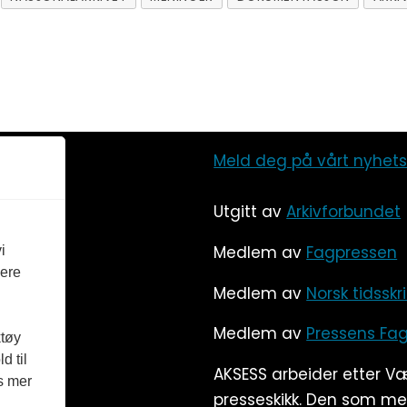
Meld deg på vårt nyhet
Utgitt av
Arkivforbundet
Medlem av
Fagpressen
i
vere
Medlem av
Norsk tidsskr
Medlem av
Pressens Fag
ktøy
d til
AKSESS arbeider etter V
es mer
presseskikk. Den som m