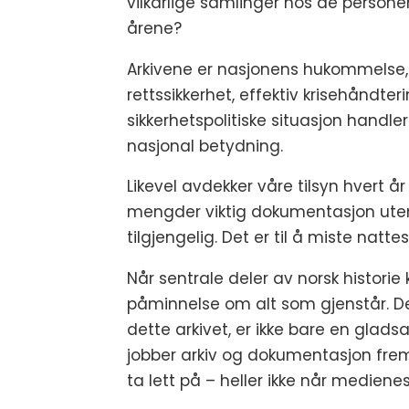
vilkårlige samlinger hos de perso
årene?
Arkivene er nasjonens hukommelse,
rettssikkerhet, effektiv krisehåndterin
sikkerhetspolitiske situasjon handl
nasjonal betydning.
Likevel avdekker våre tilsyn hvert 
mengder viktig dokumentasjon uten t
tilgjengelig. Det er til å miste natt
Når sentrale deler av norsk historie ka
påminnelse om alt som gjenstår. De
dette arkivet, er ikke bare en gladsa
jobber arkiv og dokumentasjon fremov
ta lett på – heller ikke når mediene