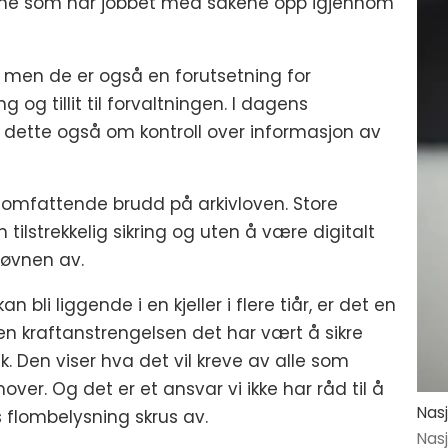
nene som har jobbet med sakene opp igjennom
 men de er også en forutsetning for
g og tillit til forvaltningen. I dagens
er dette også om kontroll over informasjon av
år omfattende brudd på arkivloven. Store
ilstrekkelig sikring og uten å være digitalt
esøvnen av.
n bli liggende i en kjeller i flere tiår, er det en
n kraftanstrengelsen det har vært å sikre
k. Den viser hva det vil kreve av alle som
er. Og det er et ansvar vi ikke har råd til å
Nasj
s flombelysning skrus av.
Nasj