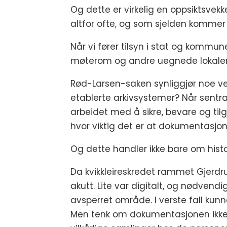
Og dette er virkelig en oppsiktsve
altfor ofte, og som sjelden kommer
Når vi fører tilsyn i stat og kommune
møterom og andre uegnede lokaler. Ar
Rød-Larsen-saken synliggjør noe veld
etablerte arkivsystemer? Når sentrale
arbeidet med å sikre, bevare og til
hvor viktig det er at dokumentasjon
Og dette handler ikke bare om histo
Da kvikkleireskredet rammet Gjerdru
akutt. Lite var digitalt, og nødven
avsperret område. I verste fall kunn
Men tenk om dokumentasjonen ikke v