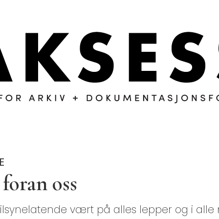
E
 foran oss
lsynelatende vært på alles lepper og i alle 