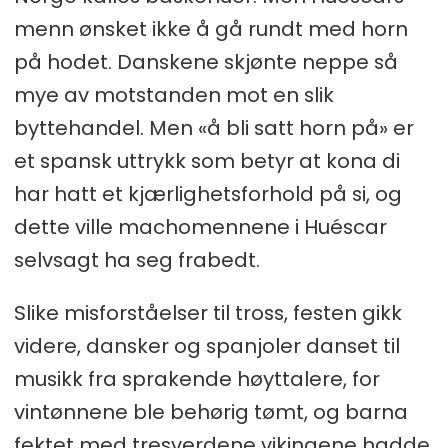
menn ønsket ikke å gå rundt med horn
på hodet. Danskene skjønte neppe så
mye av motstanden mot en slik
byttehandel. Men «å bli satt horn på» er
et spansk uttrykk som betyr at kona di
har hatt et kjærlighetsforhold på si, og
dette ville machomennene i Huéscar
selvsagt ha seg frabedt.
Slike misforståelser til tross, festen gikk
videre, dansker og spanjoler danset til
musikk fra sprakende høyttalere, for
vintønnene ble behørig tømt, og barna
fektet med tresverdene vikingene hadde