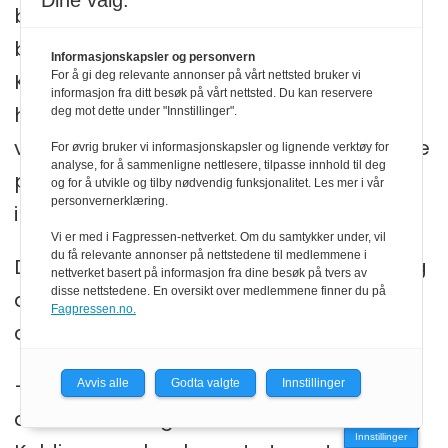
Dine valg:
både i Huéscar og i Kolding. De to byene
ble vennskapsbyer i 1985. Det var i
Informasjonskapsler og personvern
Kolding at spanske tropper i 1808 for å
For å gi deg relevante annonser på vårt nettsted bruker vi
informasjon fra ditt besøk på vårt nettsted. Du kan reservere
holde varmen i den kalde danske
deg mot dette under "Innstillinger".
vinteren i ren uforsiktighet greide å tenne
For øvrig bruker vi informasjonskapsler og lignende verktøy for
analyse, for å sammenligne nettlesere, tilpasse innhold til deg
på slottet Koldinghus der de var
og for å utvikle og tilby nødvendig funksjonalitet. Les mer i vår
personvernerklæring.
innkvartert.
Vi er med i Fagpressen-nettverket. Om du samtykker under, vil
du få relevante annonser på nettstedene til medlemmene i
Den dag i dag foregår årlig en utveksling
nettverket basert på informasjon fra dine besøk på tvers av
disse nettstedene. En oversikt over medlemmene finner du på
av både skoleelever og lærere mellom
Fagpressen.no.
de to byene.
– Fortsatt etter over fire årtier er det
Avvis alle
Godta valgte
Innstillinger
dessuten mange familier fra Huéscar og
Innstillinger