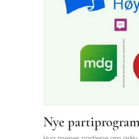
Nye partiprogram
Hva mener partiene om arkiv