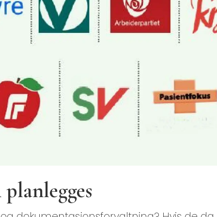
 planlegges
 og dokumentasjonsforvaltning? Hvis de da