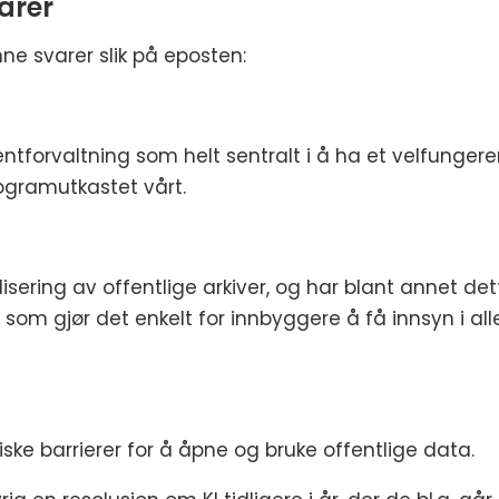
arer
nne svarer slik på eposten:
entforvaltning som helt sentralt i å ha et velfunge
rogramutkastet vårt.
gitalisering av offentlige arkiver, og har blant annet d
ng som gjør det enkelt for innbyggere å få innsyn i a
diske barrierer for å åpne og bruke offentlige data.