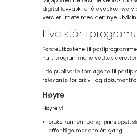
Miljøpartiet De Grønne vedtok for øvr
digital lovvask for å avdekke hvorvid
verdier i møte med den nye utviklin
Hva står i program
Førsteutkastene til partiprogrammene
Partiprogrammene vedtas deretter 
I de publiserte forslagene til parti
relevante for arkiv- og dokumentfo
Høyre
Høyre vil
bruke kun-én-gang-prinsippet, sl
offentlige mer enn én gang.