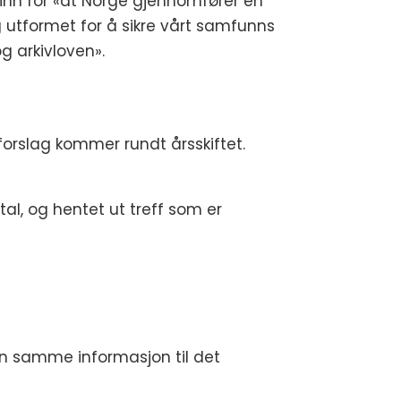
år inn for «at Norge gjennomfører en
ig utformet for å sikre vårt samfunns
g arkivloven».
 forslag kommer rundt årsskiftet.
tal, og hentet ut treff som er
inn samme informasjon til det