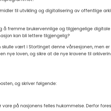
midler til utvikling og digitalisering av offentlige ark
eg å fremme brukervennlige og tilgjengelige digitale 
asjon kan bli lettere tilgjengelig?
n skulle vært i Stortinget denne vårsesjonen, men er
 nye loven, og sikre at de nye kravene til arkiveri
sten, og skriver følgende:
ar vare på nasjonens felles hukommelse. Derfor foreslår