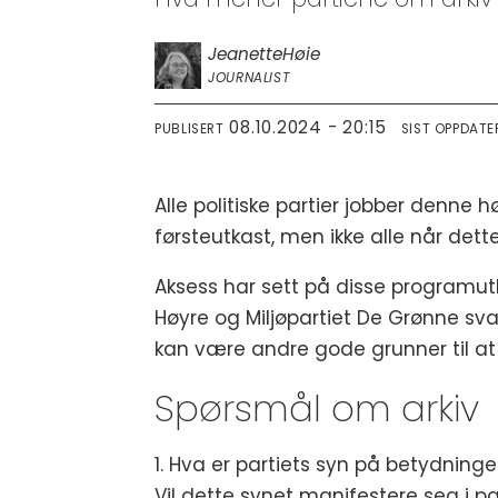
Jeanette
Høie
JOURNALIST
08.10.2024 - 20:15
PUBLISERT
SIST OPPDATE
Alle politiske partier jobber denne
førsteutkast, men ikke alle når dette
Aksess har sett på disse programutk
Høyre og Miljøpartiet De Grønne svar
kan være andre gode grunner til at 
Spørsmål om arkiv
1. Hva er partiets syn på betydning
Vil dette synet manifestere seg i 