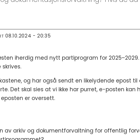
08.10.2024 - 20:35
RT
 høsten iherdig med nytt partiprogram for 2025–2029.
 skrives.
astene, og har også sendt en likelydende epost til d
te. Det skal sies at vi ikke har purret, e-posten kan 
eposten er oversett.
en av arkiv og dokumentforvaltning for offentlig fo
partiprogrammet?