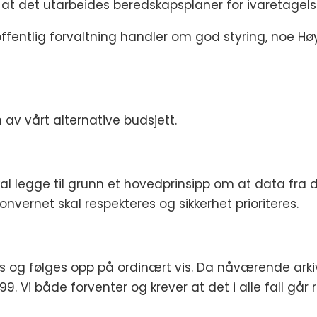
t det utarbeides beredskapsplaner for ivaretagelse a
offentlig forvaltning handler om god styring, noe H
 av vårt alternative budsjett.
 skal legge til grunn et hovedprinsipp om at data fra
nvernet skal respekteres og sikkerhet prioriteres.
s og følges opp på ordinært vis. Da nåværende arkivl
 1999. Vi både forventer og krever at det i alle fall g