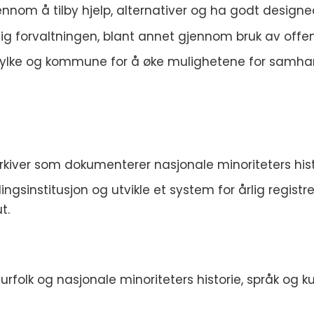
nnom å tilby hjelp, alternativer og ha godt designe
entlig forvaltningen, blant annet gjennom bruk av offen
t, fylke og kommune for å øke mulighetene for samha
rkiver som dokumenterer nasjonale minoriteters hist
ngsinstitusjon og utvikle et system for årlig regist
t.
rfolk og nasjonale minoriteters historie, språk og kul