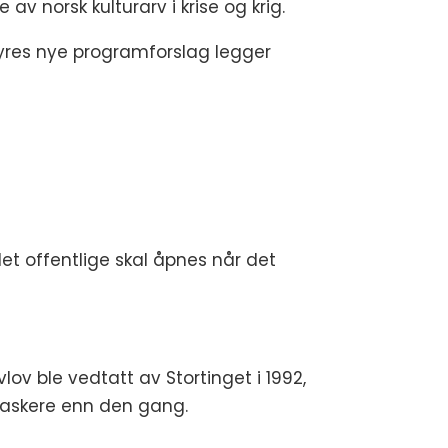
v norsk kulturarv i krise og krig.
øyres nye programforslag legger
 det offentlige skal åpnes når det
ov ble vedtatt av Stortinget i 1992,
år raskere enn den gang.