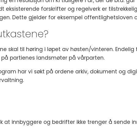
ig en resolusjon om KI tidligere i år, der de bl.a. g
t eksisterende forskrifter og regelverk er tilstrekkel
gen. Dette gjelder for eksempel offentlighetsloven o
utkastene?
 skal til høring i løpet av høsten/vinteren. Endelig
på partienes landsmøter på vårparten.
program har vi søkt på ordene arkiv, dokument og digi
rvaltning.
ik at innbyggere og bedrifter ikke trenger å sende 