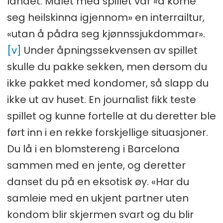
landet. Målet med spillet var «å kome
seg heilskinna igjennom» en interrailtur,
«utan å pådra seg kjønnssjukdommar».
[v]
Under åpningssekvensen av spillet
skulle du pakke sekken, men dersom du
ikke pakket med kondomer, så slapp du
ikke ut av huset. En journalist fikk teste
spillet og kunne fortelle at du deretter ble
ført inn i en rekke forskjellige situasjoner.
Du lå i en blomstereng i Barcelona
sammen med en jente, og deretter
danset du på en eksotisk øy. «Har du
samleie med en ukjent partner uten
kondom blir skjermen svart og du blir