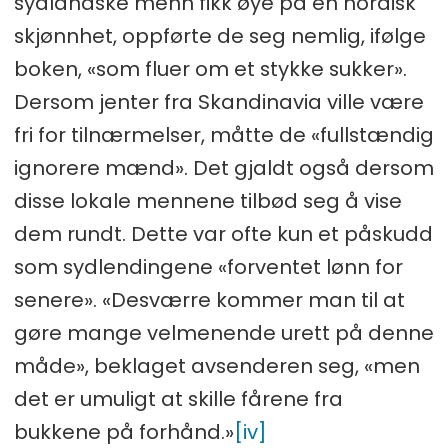
sydlandske menn fikk øye på en nordisk
skjønnhet, oppførte de seg nemlig, ifølge
boken, «som fluer om et stykke sukker».
Dersom jenter fra Skandinavia ville være
fri for tilnærmelser, måtte de «fullstændig
ignorere mænd». Det gjaldt også dersom
disse lokale mennene tilbød seg å vise
dem rundt. Dette var ofte kun et påskudd
som sydlendingene «forventet lønn for
senere». «Desværre kommer man til at
gøre mange velmenende urett på denne
måde», beklaget avsenderen seg, «men
det er umuligt at skille fårene fra
bukkene på forhånd.»
[iv]