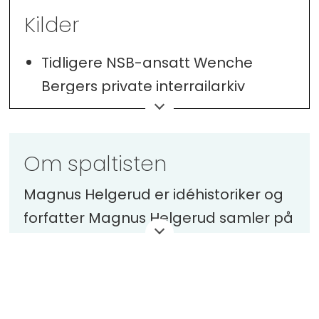
Kilder
Tidligere NSB-ansatt Wenche
Bergers private interrailarkiv
Avisarkivene ved
Nasjonalbiblioteket
Om spaltisten
Boka Inter-rail 75, av Peter Sylvest
Olsen
Magnus Helgerud er idéhistoriker og
forfatter Magnus Helgerud samler på
rare sitater og hendelser fra fortiden,
og i denne spalten tar han oss med
til de kuriøse kriker og kroker i
arkivene.